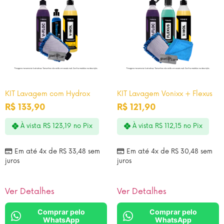
KIT Lavagem com Hydrox
KIT Lavagem Vonixx + Flexus
R$
133,90
R$
121,90
À vista
R$
123,19
no Pix
À vista
R$
112,15
no Pix
Em até 4x de
R$
33,48
sem
Em até 4x de
R$
30,48
sem
juros
juros
Ver Detalhes
Ver Detalhes
Comprar pelo
Comprar pelo
WhatsApp
WhatsApp