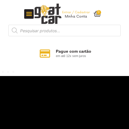
0
Entrar / Cadastrar
Minha Conta
Pague com cartão
em até 12x sem juros