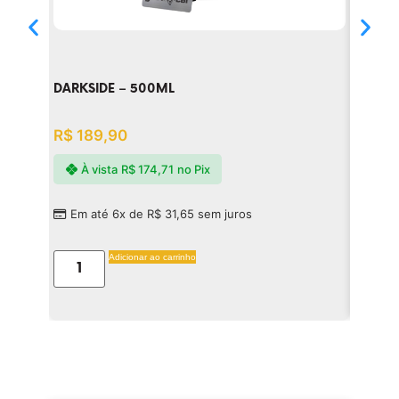
DARKSIDE – 500ML
DLIGH
R$
189,90
R$
1.5
À vista
R$
174,71
no Pix
À v
Em até 6x de
R$
31,65
sem juros
Em a
Adicionar ao carrinho