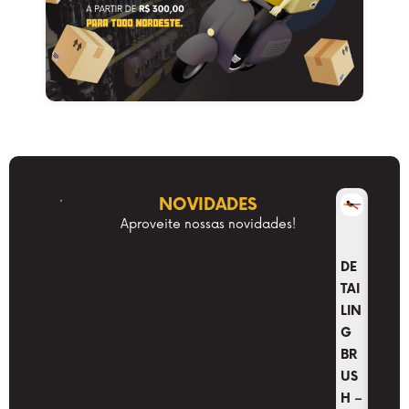
NOVIDADES
Aproveite nossas novidades!
DE
DE
TAI
TAI
LIN
LIN
G
G
BR
BR
US
US
H
H –