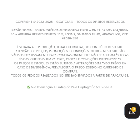
COPYRIGHT © 2022-2025 – GOATCAR® – TODOS OS DIREITOS RESERVADOS
RAZÃO SOCIAL: SOUZA ESTÉTICA AUTOMOTIVA EIRELI – CNPJ: 32.593.484/0001-
16 – AVENIDA HERMES FONTES, 1381, LOJA 9, SALGADO FILHO, ARACAJU-SE, CEP:
49020-550
É VEDADA A REPRODUÇÃO, TOTAL OU PARCIAL, DO CONTEÚDO DESTE SITE.
ATENÇÃO: OS PREÇOS, PROMOÇÕES E CONDIÇÕES EXIBIDOS NESTE SITE SÃO
VÁLIDOS EXCLUSIVAMENTE PARA COMPRAS ONLINE. ELES NÃO SE APLICAM ÀS LOJAS
FÍSICAS, QUE POSSUEM VALORES, REGRAS E CONDIÇÕES DIFERENCIADAS.
OS PREÇOS E ESTOQUES ESTÃO SUJEITOS A ALTERAÇÕES SEM AVISO PRÉVIO. EM
CASO DE DIVERGÊNCIA, PREVALECERÁ O PREÇO EXIBIDO NO CARRINHO DE
COMPRAS.
TODOS OS PEDIDOS REALIZADOS NO SITE SÃO ENVIADOS A PARTIR DE ARACAJU-SE.
Sua Informação é Protegida Pela Criptografia SSL 256-Bit.
0