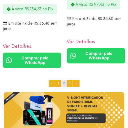
À vista
R$
97,43
no Pix
À vista
R$
134,23
no Pix
Em até 3x de
R$
35,30
sem
Em até 4x de
R$
36,48
sem
juros
juros
Ver Detalhes
Ver Detalhes
Comprar pelo
Comprar pelo
WhatsApp
WhatsApp
←
1
2
3
→