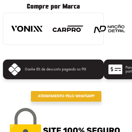
Compre por Marca
Parc
Ganhe 8% de desconto pagando no PIX
part
ATENDIMENTO PELO WHATSAPP