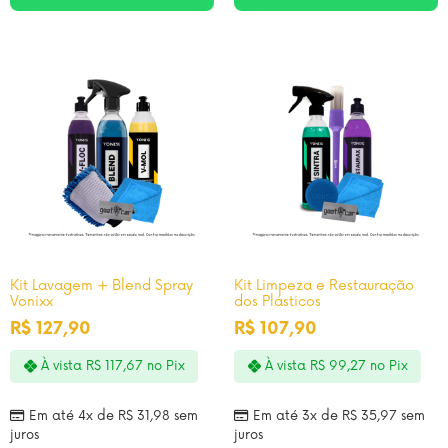
Kit Lavagem + Blend Spray
Kit Limpeza e Restauração
Vonixx
dos Plásticos
R$
127,90
R$
107,90
À vista
R$
117,67
no Pix
À vista
R$
99,27
no Pix
Em até 4x de
R$
31,98
sem
Em até 3x de
R$
35,97
sem
juros
juros