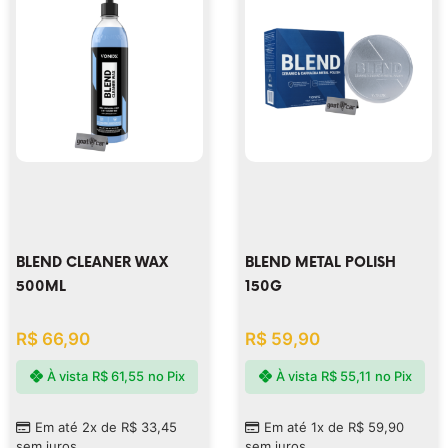
BLEND CLEANER WAX
BLEND METAL POLISH
500ML
150G
R$
66,90
R$
59,90
À vista
R$
61,55
no Pix
À vista
R$
55,11
no Pix
Em até 2x de
R$
33,45
Em até 1x de
R$
59,90
sem juros
sem juros