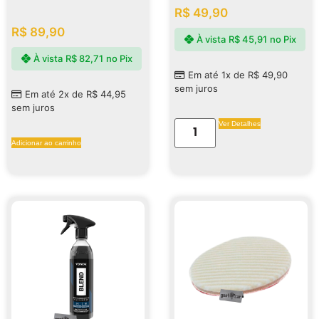
R$
49,90
R$
89,90
À vista
R$
45,91
no Pix
À vista
R$
82,71
no Pix
Em até 1x de
R$
49,90
sem juros
Em até 2x de
R$
44,95
sem juros
Ver Detalhes
Adicionar ao carrinho