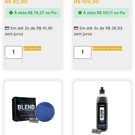
R$
82,90
R$
109,90
À vista
R$
76,27
no Pix
À vista
R$
101,11
no Pix
Em até 2x de
R$
41,45
Em até 3x de
R$
36,63
sem juros
sem juros
Ver Detalhes
Adicionar ao carrinho