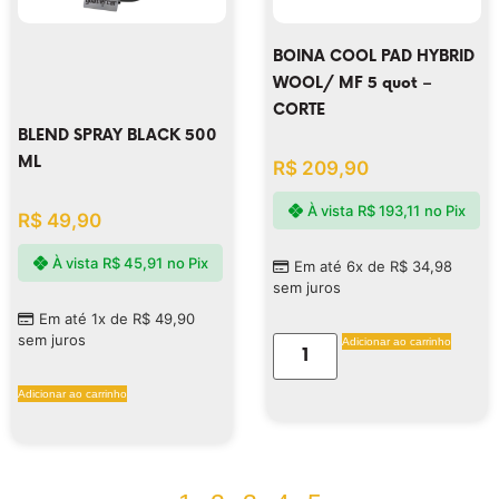
BOINA COOL PAD HYBRID
WOOL/ MF 5 quot –
CORTE
BLEND SPRAY BLACK 500
ML
R$
209,90
À vista
R$
193,11
no Pix
R$
49,90
À vista
R$
45,91
no Pix
Em até 6x de
R$
34,98
sem juros
Em até 1x de
R$
49,90
sem juros
Adicionar ao carrinho
Adicionar ao carrinho