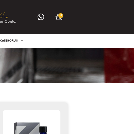
ar /
0
strar
ha Conta
CATEGORIAS
KIT