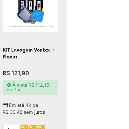
KIT Lavagem Vonixx +
Flexus
R$
121,90
À vista
R$
112,15
no Pix
Em até 4x de
R$
30,48
sem juros
Ver Detalhes