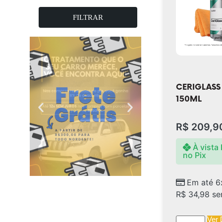
Selantes
FILTRAR
CERIGLASS 
150ML
R$
209,9
À vista
no Pix
Em até 6
R$
34,98
se
Ver 