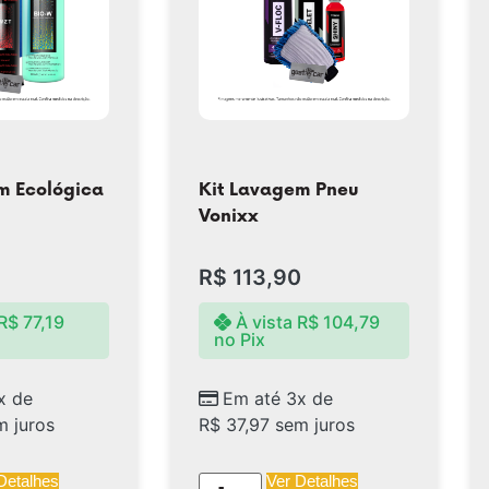
m Ecológica
Kit Lavagem Pneu
Vonixx
R$
113,90
R$
77,19
À vista
R$
104,79
no Pix
x de
Em até 3x de
 juros
R$
37,97
sem juros
Detalhes
Ver Detalhes