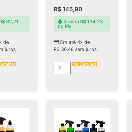
R$
145,90
R$
82,71
À vista
R$
134,23
no Pix
x de
Em até 4x de
m juros
R$
36,48
sem juros
Detalhes
Ver Detalhes