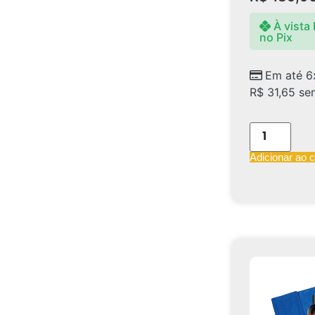
À vista
no Pix
Em até 6
R$
31,65
sem
Adicionar ao c