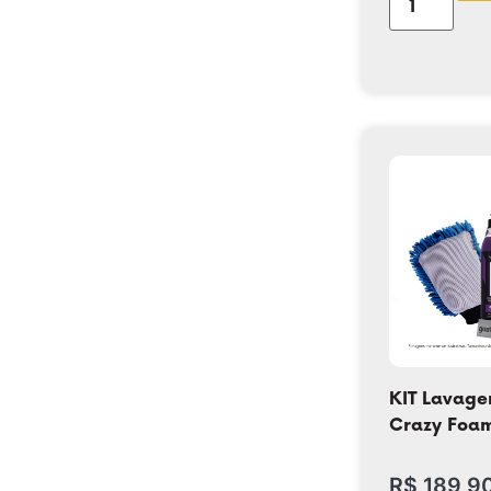
KIT Lavag
Crazy Foa
R$
189,9