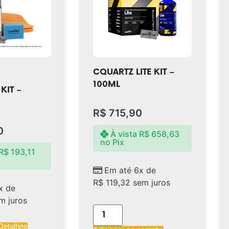
CQUARTZ LITE KIT –
100ML
KIT –
R$
715,90
0
À vista
R$
658,63
no Pix
R$
193,11
Em até 6x de
R$
119,32
sem juros
x de
m juros
Detalhes