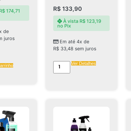
R$
133,90
R$
174,71
À vista
R$
123,19
no Pix
x de
 juros
Em até 4x de
R$
33,48
sem juros
Ver Detalhes
arrinho