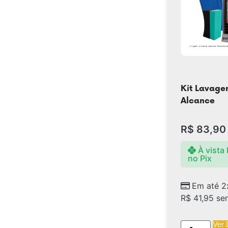
Kit Lavage
Alcance
R$
83,90
À vista
no Pix
Em até 2
R$
41,95
sem
Ver 