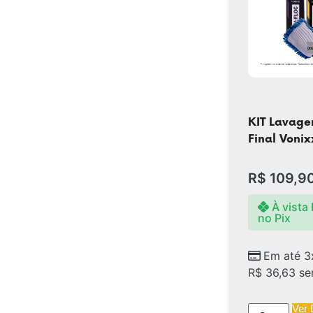
KIT Lavage
Final Vonix
R$
109,9
À vista
no Pix
Em até 3
R$
36,63
se
Ver 