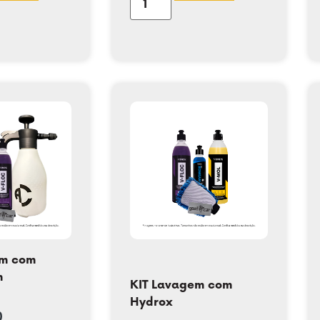
em com
m
KIT Lavagem com
Hydrox
0