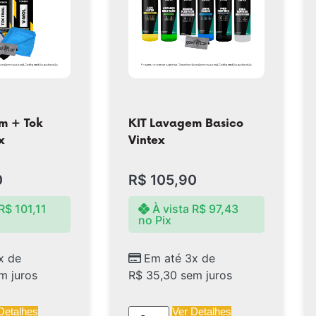
m + Tok
KIT Lavagem Basico
x
Vintex
0
R$
105,90
R$
101,11
À vista
R$
97,43
no Pix
x de
Em até 3x de
m juros
R$
35,30
sem juros
Detalhes
Ver Detalhes