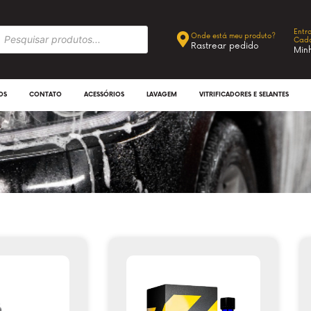
Entr
Onde está meu produto?
Cada
Rastrear pedido
Min
OS
CONTATO
ACESSÓRIOS
LAVAGEM
VITRIFICADORES E SELANTES