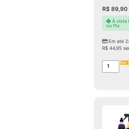
R$
89,90
À vista
no Pix
Em até 2
R$
44,95
se
Ver 