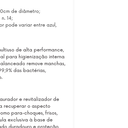
10cm de diâmetro;
n. 14;
r pode variar entre azul,
ltiuso de alta performance,
al para higienização interna
H balanceado remove manchas,
 99,9% das bactérias,
o.
urador e revitalizador de
ra recuperar o aspecto
como para-choques, frisos,
mula exclusiva à base de
ado duradouro e proteção