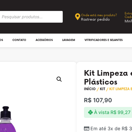
Entr
Onde está meu produto?
Cada
Rastrear pedido
Min
OS
CONTATO
ACESSÓRIOS
LAVAGEM
VITRIFICADORES E SELANTES
Kit Limpeza
Plásticos
INÍCIO
/
KIT
/ KIT LIMPEZA
R$
107,90
À vista
R$
99,27
Em até 3x de
R$
3