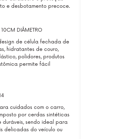
nto e desbotamento precoce.
 10CM DIÂMETRO
esign de célula fechada de
s, hidratantes de couro,
ástico, polidores, produtos
tômica permite fácil
14
ara cuidados com o carro,
posto por cerdas sintéticas
e duráveis, sendo ideal para
is delicadas do veículo ou