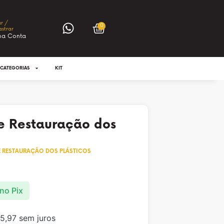
ar /
0
strar
ha Conta
CATEGORIAS
KIT
 e Restauração dos
 E RESTAURAÇÃO DOS PLÁSTICOS
no Pix
5,97
sem juros