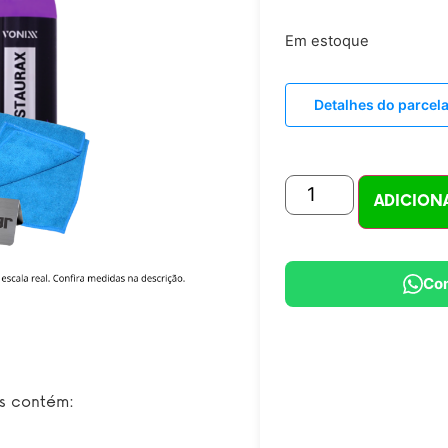
Em estoque
Detalhes do parce
ADICION
Co
os contém: