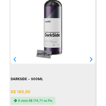
DARKSIDE – 500ML
DLIG
R$
189,90
R$
1
À vista
R$
174,71
no Pix