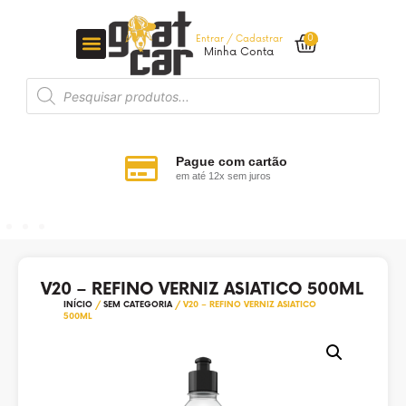
0
Entrar / Cadastrar
Minha Conta
Pague com cartão
em até 12x sem juros
V20 – REFINO VERNIZ ASIATICO 500ML
INÍCIO
/
SEM CATEGORIA
/ V20 – REFINO VERNIZ ASIATICO
500ML