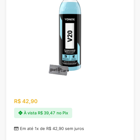
R$
42,90
À vista
R$
39,47
no Pix
Em até 1x de
R$
42,90
sem juros