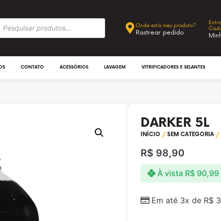
Entr
Onde está meu produto?
Cada
Rastrear pedido
Min
OS
CONTATO
ACESSÓRIOS
LAVAGEM
VITRIFICADORES E SELANTES
DARKER 5L
INÍCIO
/
SEM CATEGORIA
/ 
R$
98,90
À vista
R$
90,99
Em até 3x de
R$
3