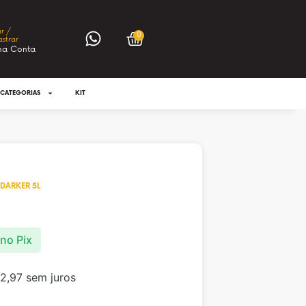
ar /
0
strar
ha Conta
CATEGORIAS
KIT
DARKER 5L
no Pix
2,97
sem juros