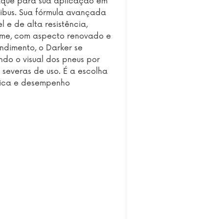
aque para sua aplicação em
ibus. Sua fórmula avançada
el e de alta resistência,
me, com aspecto renovado e
endimento, o Darker se
do o visual dos pneus por
severas de uso. É a escolha
tica e desempenho