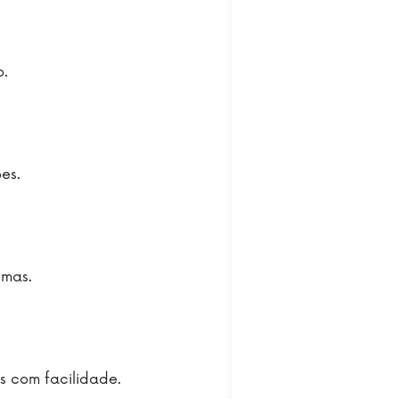
o.
es.
emas.
s com facilidade.