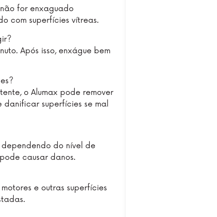
 não for enxaguado
o com superfícies vítreas.
ir?
nuto. Após isso, enxágue bem
ies?
otente, o Alumax pode remover
danificar superfícies se mal
0, dependendo do nível de
e pode causar danos.
 motores e outras superfícies
stadas.