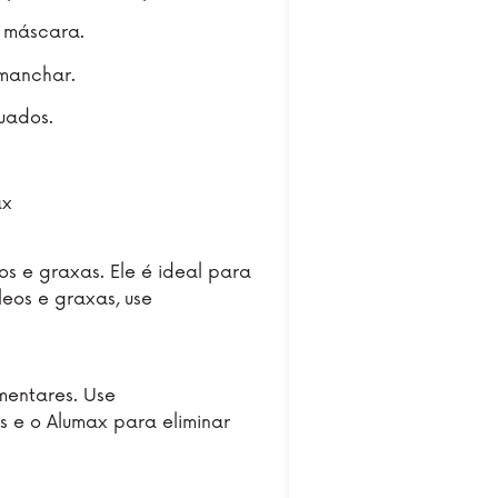
e máscara.
 manchar.
uados.
ax
os e graxas. Ele é ideal para
leos e graxas, use
mentares. Use
 e o Alumax para eliminar