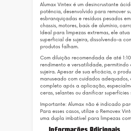
Alumax Vintex é um desincrustante áci
potência, desenvolvido para remover su
esbranquiçadas e resíduos pesados em 
chassis, motores, baús de alumínio, car
Ideal para limpezas extremas, ele atu
superficial de sujeira, dissolvendo-a co
produtos falham.
Com diluição recomendada de até 1:10,
rendimento e versatilidade, permitindo 
sujeira. Apesar de sua eficácia, o prod
manuseado com cuidados adequados, c
completo após a aplicação, especialm
ceras, selantes ou danificar superfícies 
Importante: Alumax não é indicado pa
Para esses casos, utilize o Removex Vi
uma dupla imbatível para limpezas comp
Informações Adicionais