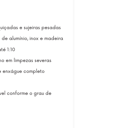
uiçadas e sujeiras pesadas
s de alumínio, inox e madeira
té 1:10
ho em limpezas severas
s e enxágue completo
vel conforme o grau de