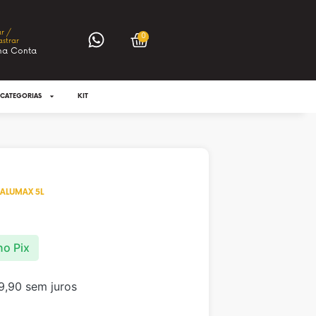
ar /
0
strar
ha Conta
CATEGORIAS
KIT
ALUMAX 5L
no Pix
9,90
sem juros