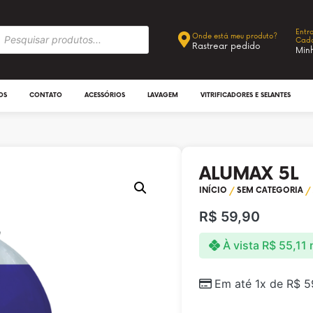
Entr
Onde está meu produto?
Cada
Rastrear pedido
Min
OS
CONTATO
ACESSÓRIOS
LAVAGEM
VITRIFICADORES E SELANTES
ALUMAX 5L
INÍCIO
/
SEM CATEGORIA
/ 
R$
59,90
À vista
R$
55,11
Em até 1x de
R$
5